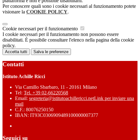
piattaforma e non è possibile disabilitarli.
Per conoscere quali sono i cookie necessari al funzionamento potete
visionare la
COOKIE POLICY
.
Cookie necessari per il funzionamento
I cookie necessari per il funzionamento non possono essere
disabilitati. È possibile consultare l'elenco nella pagina della cookie
policy.
Accetta tutti
Salva le preferenze
Contatti
Istituto Achille Ricci
Via Camillo Sbarbaro, 11 - 20161 Milano
Tel:
Tel. +39 02-66220568
Email:
segreteria@istitutoachillericci.net
Link per inviare una
mail
C.F.: 80076250150
IBAN: IT93C0306909489100000007377
Seguici su