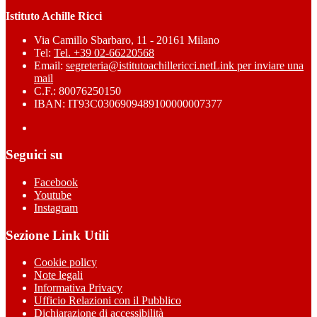
Istituto Achille Ricci
Via Camillo Sbarbaro, 11 - 20161 Milano
Tel:
Tel. +39 02-66220568
Email:
segreteria@istitutoachillericci.net
Link per inviare una
mail
C.F.: 80076250150
IBAN: IT93C0306909489100000007377
Seguici su
Facebook
Youtube
Instagram
Sezione Link Utili
Cookie policy
Note legali
Informativa Privacy
Ufficio Relazioni con il Pubblico
Dichiarazione di accessibilità